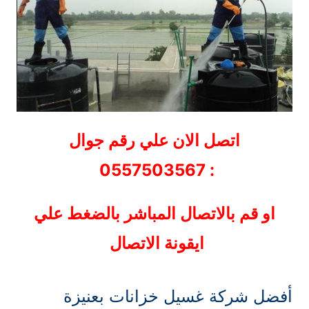
اتصل الان علي رقم جوال
: 0557503567
او قم بالاتصال المباشر بالضغط علي
ايقونة الاتصال
أفضل شركة غسيل خزانات بعنيزة