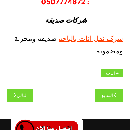
: 0507774672
شركات صديقة
شركة نقل اثاث بالباحة
صديقة ومجربة
ومضمونة
الباحة
السابق
التالي